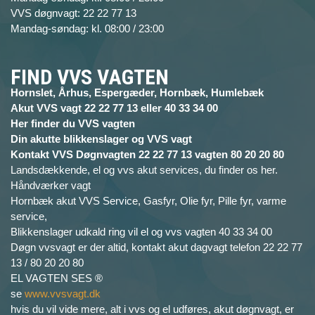
VVS døgnvagt: 22 22 77 13
Mandag-søndag: kl. 08:00 / 23:00
FIND VVS VAGTEN
Hornslet, Århus, Espergæder, Hornbæk, Humlebæk
Akut VVS vagt 22 22 77 13 eller 40 33 34 00
Her finder du VVS vagten
Din akutte blikkenslager og VVS vagt
Kontakt VVS Døgnvagten 22 22 77 13 vagten 80 20 20 80
Landsdækkende, el og vvs akut services, du finder os her.
Håndværker vagt
Hornbæk akut VVS Service, Gasfyr, Olie fyr, Pille fyr, varme
service,
Blikkenslager udkald ring vil el og vvs vagten 40 33 34 00
Døgn vvsvagt er der altid, kontakt akut dagvagt telefon 22 22 77
13 / 80 20 20 80
EL VAGTEN SES ®
se
www.vvsvagt.dk
hvis du vil vide mere, alt i vvs og el udføres, akut døgnvagt, er