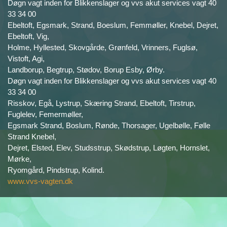
Døgn vagt inden for Blikkenslager og vvs akut services vagt 40
33 34 00
Ebeltoft, Egsmark, Strand, Boeslum, Femmøller, Knebel, Dejret,
Ebeltoft, Vig,
Holme, Hyllested, Skovgårde, Grønfeld, Vrinners, Fuglsø,
Vistoft, Agi,
Landborup, Begtrup, Stødov, Borup Esby, Ørby.
Døgn vagt inden for Blikkenslager og vvs akut services vagt 40
33 34 00
Risskov, Egå, Lystrup, Skæring Strand, Ebeltoft, Tirstrup,
Fuglelev, Femermøller,
Egsmark Strand, Boslum, Rønde, Thorsager, Ugelbølle, Følle
Strand Knebel,
Dejret, Elsted, Elev, Studsstrup, Skødstrup, Løgten, Hornslet,
Mørke,
Ryomgård, Pindstrup, Kolind.
www.vvs-vagten.dk