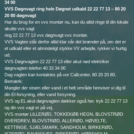
34 00
VVS Døgnvagt ring hele Døgnet udkald 22 22 77 13 – 80 20
20 80 døgnvagt
Har du brug for en vvs montør nu, kan du altid ringe til din lokale
akutte vvs vagt
ring 22 22 77 13 vvs døgnvagt vvs montør.
VVS Vagten står derfor altid klar når det brænder på, om det er
et udkald eller et almindeligt stykke VV arbejde, rykker vi hurtig
ud.
VVS Døgnvagten 22 22 77 13 eller akut nød elektriker
døgnvagten telefon 40 33 34 00
Dag vagten kan kontaktes på vor Callcenter. 80 20 20 80.
Bemærk:
Mangler der strøm eller vand i et helt område henviser vi dig til
din El-forsyning, eller vand forsyning.
VVS og EL akut døgnvagten dækker også her. tryk 22 22 77 13
og din vvs vagt er på vej.
VVS montør LILLERØD, TOKKEKØB HEGN, BLOVSTRØD
OVERDREV, BLOVSTRØD, ALLERØD, HØVELTE,
KETTINGE, SJÆLSMARK, SANDHOLM, BIRKERØD,
ISTERØD, RAVNSNÆS, BIRKERØD, HØRSHOLM,