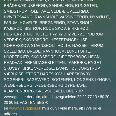
BRÅDEBÆK UBBERØD, SANDBJERG, RUNGSTED,
SMIDSTRUP, FOLEHAVE, VEDBÆK, ALLERØD,
HØVELTSVANG, RAVNSHOLT, VASSINGERØD, NYMØLLE,
FARUM, HØVELTE, BREGNERØD, STAVNSHOLT,
KAJERØD, BISTRUP, RUDE SKOV, BIRKERØD,
HESTEKØB, GL. HOLTE, TRØRØD, ØVERØD, NÆRUM,
VEDBÆK, SKODSBORG, HESTETANGEHUSE,
NØRRESKOV, STAVNSHOLT, HOLTE, NÆSSET, VIRUM,
SØLLERØD, BREDE, RAVNHOLM, LUNDTOFTE,
HJORTEKÆR, SKODSBORG, JÆGERSBORG HEGN,
RAADVAD, EREMITAGESLETTEN, TAARBÆK, RYGET
SKOVBY, KIRKE VÆRLØSE, LAANSHØJ, JONSTRUP,
VÆRLØSE, STORE HARESKOV, HARESKOVBY,
SOGENFRI, BAGSVÆRD, SOGENFRI, KONGENS LYNGBY,
JÆGERSBORG, JÆGERSBORG DYREHAVE,
KLAMPENBORG, SKOVSHOVED, ORDRUP.
vvsvagten er der altid, akut dagvagt telefon 22 22 77 13 / 80 20
20 80 EL VAGTEN SES ®
se
www.vvsvagten.dk
hvis du vil vide mere. alt i vvs og el
udføres.