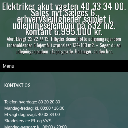
Elektriker akut vagten 40 33 34 00.
Salgs nyt Sælges 6.
erhvervslejligheder samlet i
udlejningsejendom på 832 m2.
kontant 6.995.000 kr.
Akut Elvagt 22 22 77 13. Tilbyder denne flotte udlejningsejendom
indeholdender 6 lejemål i størrelser 134-163 m2. – Søger du en
udlejningsejendom i Espergærde. Helsingør, se den her.
Menu
KONTAKT OS
Telefon hverdage: 80 20 20 80
Mandag-fredag: kl. 09:00 / 16:00
El vagt døgnvagt: 40 33 34 00
Skadeservice EL og VVS
Mandag-søndag: kl. 08:00 / 23:00